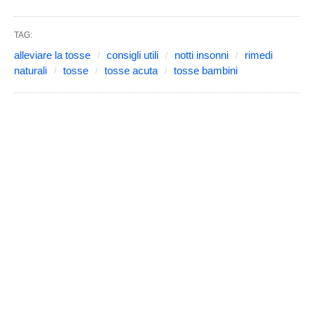
TAG:
alleviare la tosse
consigli utili
notti insonni
rimedi
naturali
tosse
tosse acuta
tosse bambini