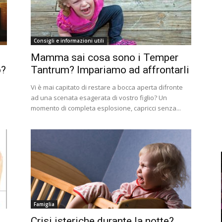
Consigli e informazioni utili
Mamma sai cosa sono i Temper
o?
Tantrum? Impariamo ad affrontarli
Vi è mai capitato di restare a bocca aperta difronte
ad una scenata esagerata di vostro figlio? Un
momento di completa esplosione, capricci senza...
Famiglia
Crisi isteriche durante la notte?