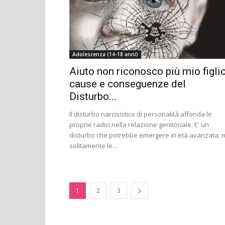
Adolescenza (14-18 anni)
Aiuto non riconosco più mio figlio
cause e conseguenze del
Disturbo...
Il disturbo narcisistico di personalità affonda le
proprie radici nella relazione genitoriale. E' un
disturbo che potrebbe emergere in età avanzata, 
solitamente le...
1
2
3