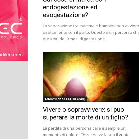
endogestazione ed
esogestazione?
La separazione tra mamma e bambino non avvien
direttamente con il parto. Questo è un percorso ch
dura più dei 9 mesi di gestazione....
Adolescenza (14-18 anni)
Vivere o sopravvivere: si può
superare la morte di un figlio?
La perdita di una persona cara è sempre un
momento di dolore. Chi se ne va lascia il vuoto