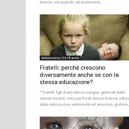
intorno, ma quando ad andarsene...
Adolescenza (14-18 anni)
Fratelli: perché crescono
diversamente anche se con la
stessa educazione?
“I fratelli, figli d’uno stesso sangue, generati dalle
stesse viscere, cresciuti fra le stesse braccia, educa
dalla stessa voce autorevole ed amorosa, godono, i