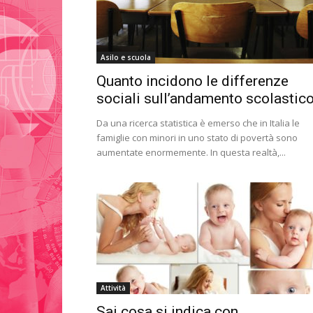
Asilo e scuola
Quanto incidono le differenze
sociali sull’andamento scolastic
Da una ricerca statistica è emerso che in Italia le
famiglie con minori in uno stato di povertà sono
aumentate enormemente. In questa realtà,...
Attività
Sai cosa si indica con