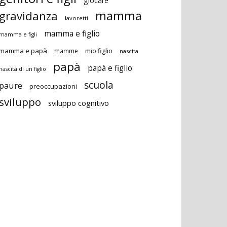
giocare
gravidanza
mamma
lavoretti
mamma e figlio
mamma e figli
mamma e papà
mio figlio
mamme
nascita
papà
papà e figlio
nascita di un figlio
scuola
paure
preoccupazioni
sviluppo
sviluppo cognitivo