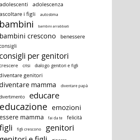
adolescenti
adolescenza
ascoltare i figli
autostima
bambini
bambini arrabbiati
bambini crescono
benessere
consigli
consigli per genitori
crescere
crisi
dialogo genitori e figli
diventare genitori
diventare mamma
diventare papà
educare
divertimento
educazione
emozioni
essere mamma
felicità
fai da te
figli
genitori
figli crescono
genitori e figli