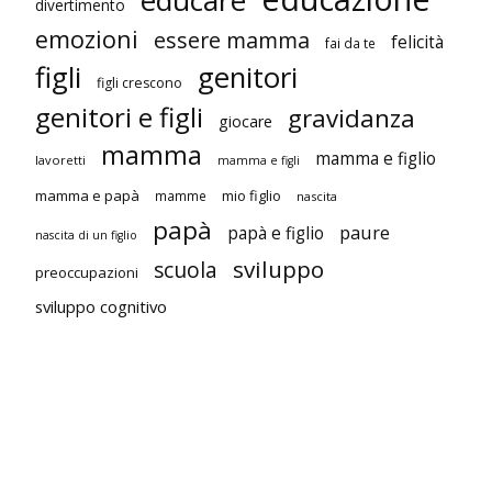
divertimento
emozioni
essere mamma
felicità
fai da te
figli
genitori
figli crescono
genitori e figli
gravidanza
giocare
mamma
mamma e figlio
lavoretti
mamma e figli
mamma e papà
mio figlio
mamme
nascita
papà
paure
papà e figlio
nascita di un figlio
sviluppo
scuola
preoccupazioni
sviluppo cognitivo