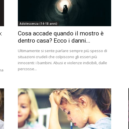
Adolescenza (14-18 anni)
:
Cosa accade quando il mostro è
dentro casa? Ecco i danni...
Ultimamente si sente parlare sempre più spesso di
situazioni crudeli che colpiscono gli esseri più
innocenti: i bambini. Abusi e violenze indicibili, dalle
percosse...
ma