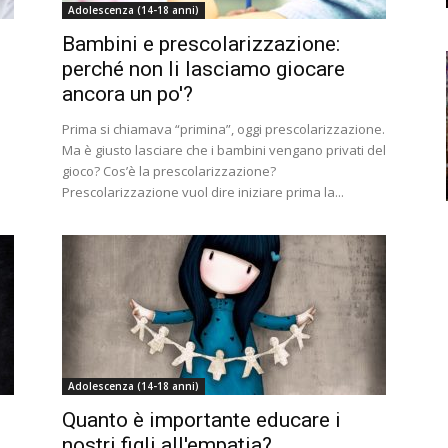
Adolescenza (14-18 anni)
Bambini e prescolarizzazione:
perché non li lasciamo giocare
ancora un po'?
Prima si chiamava “primina”, oggi prescolarizzazione.
Ma è giusto lasciare che i bambini vengano privati del
gioco? Cos’è la prescolarizzazione?
Prescolarizzazione vuol dire iniziare prima la...
Adolescenza (14-18 anni)
Quanto è importante educare i
nostri figli all'empatia?