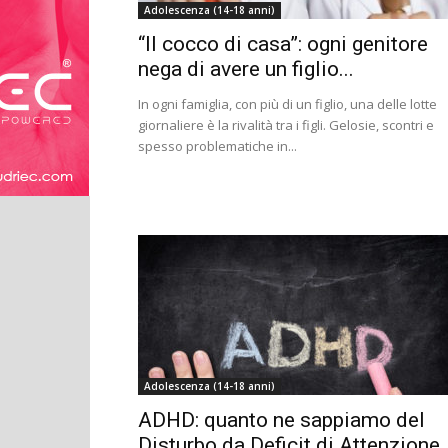
Adolescenza (14-18 anni)
“Il cocco di casa”: ogni genitore
nega di avere un figlio...
In ogni famiglia, con più di un figlio, una delle lotte
giornaliere è la rivalità tra i figli. Gelosie, scontri e
spesso problematiche in...
Adolescenza (14-18 anni)
ADHD: quanto ne sappiamo del
Disturbo da Deficit di Attenzione