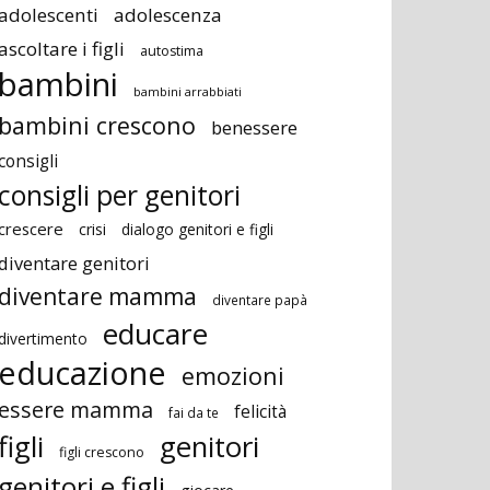
adolescenti
adolescenza
ascoltare i figli
autostima
bambini
bambini arrabbiati
bambini crescono
benessere
consigli
consigli per genitori
crescere
crisi
dialogo genitori e figli
diventare genitori
diventare mamma
diventare papà
educare
divertimento
educazione
emozioni
essere mamma
felicità
fai da te
figli
genitori
figli crescono
genitori e figli