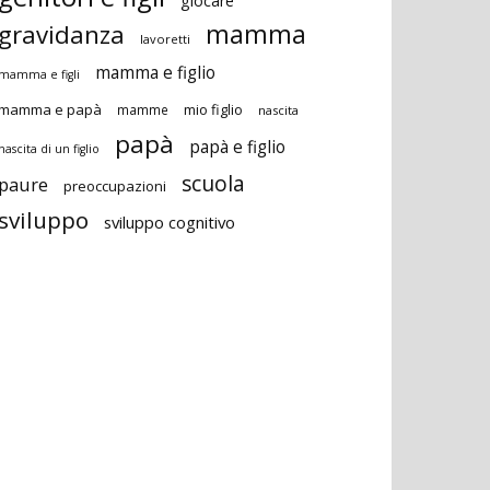
giocare
gravidanza
mamma
lavoretti
mamma e figlio
mamma e figli
mamma e papà
mio figlio
mamme
nascita
papà
papà e figlio
nascita di un figlio
scuola
paure
preoccupazioni
sviluppo
sviluppo cognitivo