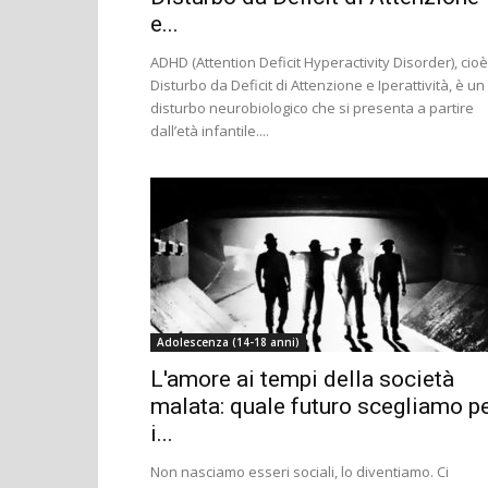
e...
ADHD (Attention Deficit Hyperactivity Disorder), cioè
Disturbo da Deficit di Attenzione e Iperattività, è un
disturbo neurobiologico che si presenta a partire
dall’età infantile....
Adolescenza (14-18 anni)
L'amore ai tempi della società
malata: quale futuro scegliamo p
i...
Non nasciamo esseri sociali, lo diventiamo. Ci