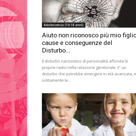
Adolescenza (14-18 anni)
Aiuto non riconosco più mio figlio
cause e conseguenze del
Disturbo...
Il disturbo narcisistico di personalità affonda le
proprie radici nella relazione genitoriale. E' un
disturbo che potrebbe emergere in età avanzata, 
solitamente le...