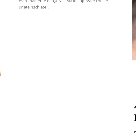
estremamente esagerati. Ma lo sapevate che se
urlate rischiate...