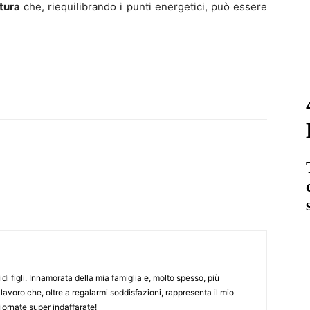
tura
che, riequilibrando i punti energetici, può essere
WhatsApp
Linkedin
Email
Tumblr
i figli. Innamorata della mia famiglia e, molto spesso, più
 lavoro che, oltre a regalarmi soddisfazioni, rappresenta il mio
ornate super indaffarate!