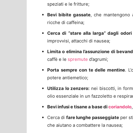
speziati e le fritture;
Bevi bibite gassate
, che mantengono a
ricche di caffeina;
Cerca di “stare alla larga” dagli odori
improvvisi, attacchi di nausea;
Limita o elimina l’assunzione di bevan
caffè e le
spremute
d’agrumi;
Porta sempre con te delle mentine
. L
potere antiemetico;
Utilizza lo zenzero:
nei biscotti, in for
olio essenziale in un fazzoletto e respiran
Bevi infusi e tisane a base di
coriandolo
Cerca di
fare lunghe passeggiate
per st
che aiutano a combattere la nausea;