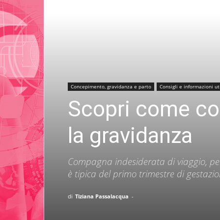
Concepimento, gravidanza e parto
Consigli e informazioni uti
Scopri come co
la gravidanza
Compagna indesiderata di viaggio, pe
è tipica del primo trimestre di gestazio
di
Tiziana Passalacqua
-