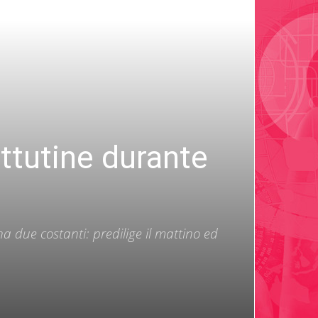
tutine durante
due costanti: predilige il mattino ed