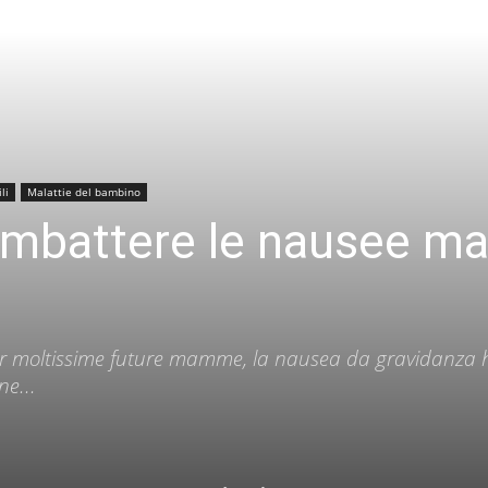
li
Malattie del bambino
mbattere le nausee mat
r moltissime future mamme, la nausea da gravidanza ha 
ne...