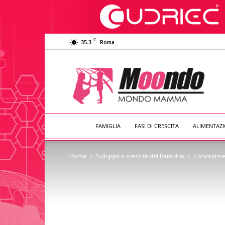
C
35.3
Roma
Moondo
Mamma
FAMIGLIA
FASI DI CRESCITA
ALIMENTAZ
Home
Sviluppo e crescita del bambino
Concepimen